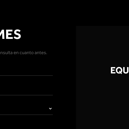
MES
onsulta en cuanto antes.
EQU