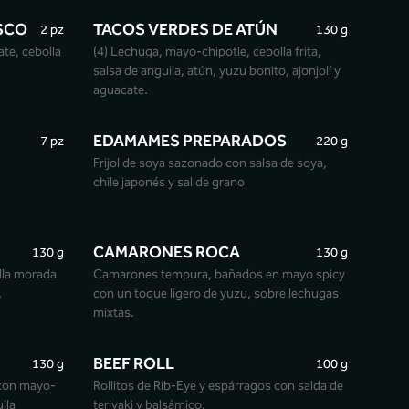
SCO
TACOS VERDES DE ATÚN
2 pz
130 g
te, cebolla
(4) Lechuga, mayo-chipotle, cebolla frita,
salsa de anguila, atún, yuzu bonito, ajonjolí y
aguacate.
EDAMAMES PREPARADOS
7 pz
220 g
Frijol de soya sazonado con salsa de soya,
chile japonés y sal de grano
CAMARONES ROCA
130 g
130 g
lla morada
Camarones tempura, bañados en mayo spicy
.
con un toque ligero de yuzu, sobre lechugas
mixtas.
BEEF ROLL
130 g
100 g
con mayo-
Rollitos de Rib-Eye y espárragos con salda de
ila
teriyaki y balsámico.