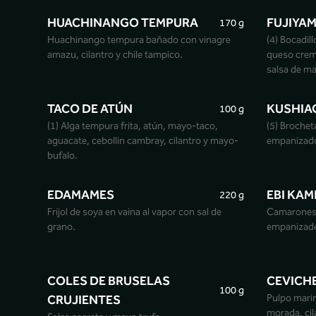
HUACHINANGO TEMPURA
FUJIYA
170 g
Huachinango tempura bañado con vinagre
(4) Bocadil
amazu, cilantro y chile tampico.
queso crem
salsa de ma
TACO DE ATÚN
KUSHIA
100 g
(1) Alga tempura frita, atún, mayo-taco,
(5) Broche
aguacate, cebollin cambray, cilantro y mayo-
empanizad
bufalo.
EDAMAMES
EBI KAM
220 g
Frijol de soya en vaina al vapor con sal de
Camarones 
grano.
empanizad
COLES DE BRUSELAS
CEVICH
100 g
CRUJIENTES
Pulpo marin
morada, cil