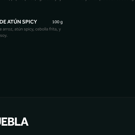
DE ATÚN SPICY
100 g
e arroz, atún spicy, cebolla frita, y
soy.
UEBLA