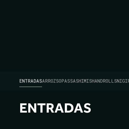
MENÚ
BEBIDAS
ENTRADAS
ARROZ
SOPAS
SASHIMIS
HANDROLLS
NIGI
ENTRADAS