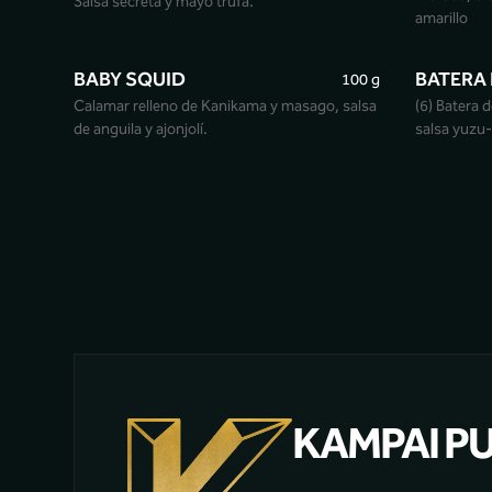
Salsa secreta y mayo trufa.
amarillo
BABY SQUID
BATERA 
100 g
Calamar relleno de Kanikama y masago, salsa
(6) Batera d
de anguila y ajonjolí.
salsa yuzu-
KAMPAI P