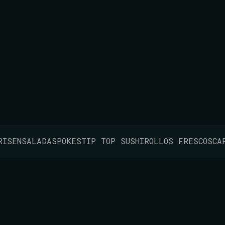
Lunes a Jueves
2x1 EN ROLL
RIS
ENSALADAS
POKES
TIP TOP SUSHI
ROLLOS FRESCOS
CA