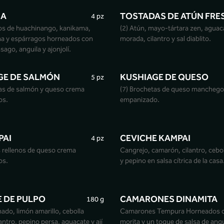
MA
TOSTADAS DE ATÚN FRE
4 pz
los de huachinango, kanikama,
(2) Atún, mayo-tártara zen, aguaca
a y espárragos horneados con
morada, cilantro y sal diablito.
sago, anguila y ajonjolí.
GE DE SALMÓN
KUSHIAGE DE QUESO
5 pz
tas de salmón y queso crema
(7) Brochetas de queso manchego
os.
empanizado.
PAI
CEVICHE KAMPAI
4 pz
rellenos de queso crema
Cangrejo, camarón, cilantro, cebo
os.
y pepino en salsa cítrica de la casa
E DE PULPO
CAMARONES DINAMITA
180 g
ado, limón amarillo, cebolla
Camarones Tempura Horneados 
antro, pepino persa, aguacate y ají
morita y un toque de salsa de angu